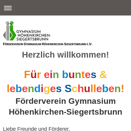
Herzlich willkommen!
F
ü
r
e
i
n
b
u
n
t
e
s
&
l
e
b
e
n
d
i
g
e
s S
c
h
u
ll
e
b
e
n
!
Förderverein Gymnasium
Höhenkirchen-Siegertsbrunn
Liebe Freunde und Förderer,