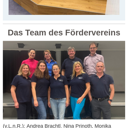
Das Team des Fördervereins
(v.L.n.R.):
Andrea Brachtl
,
Nina Prinoth, Monika